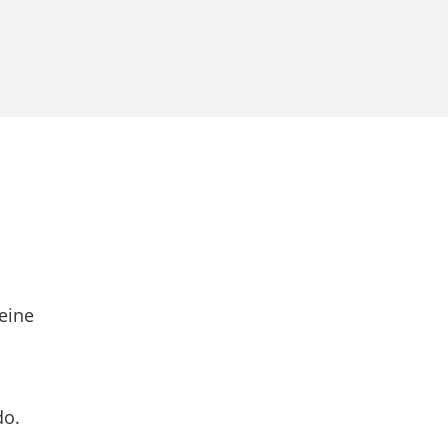
eine
do.